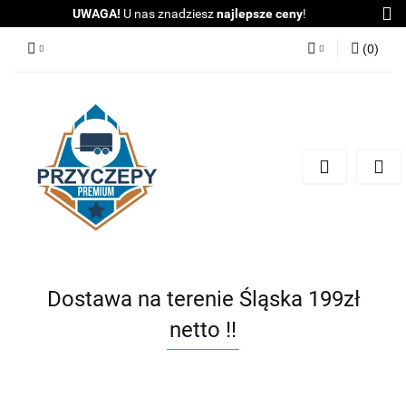
UWAGA!
U nas znadziesz
najlepsze ceny
!
(
0
)
Zaloguj się
Zarejestruj się
Dodaj zgłoszenie
Zgody cookies
Dostawa na terenie Śląska 199zł
netto !!