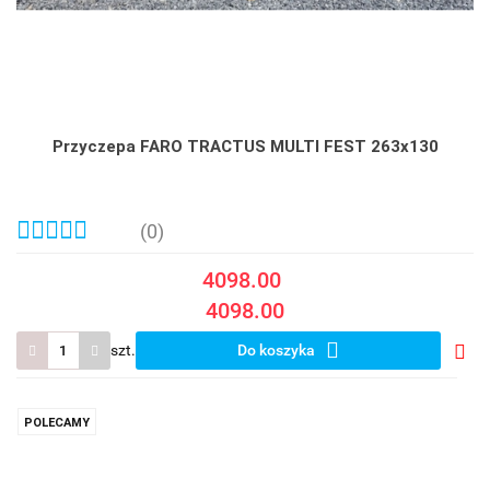
Przyczepa FARO TRACTUS MULTI FEST 263x130
(0)
4098.00
4098.00
szt.
Do koszyka
Do
prze
POLECAMY