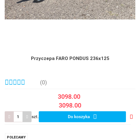
Przyczepa FARO PONDUS 236x125
(0)
3098.00
3098.00
szt.
Do koszyka
Do
prze
POLECAMY