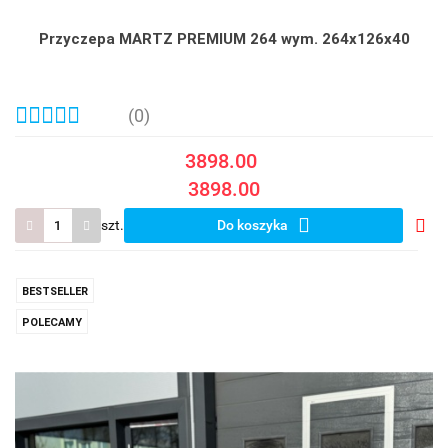
Przyczepa MARTZ PREMIUM 264 wym. 264x126x40
(0)
3898.00
3898.00
szt.
Do koszyka
Do
prze
BESTSELLER
POLECAMY