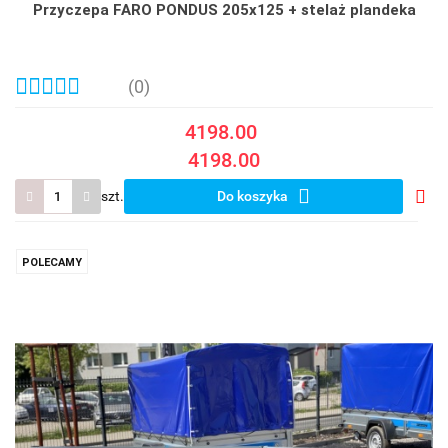
Przyczepa FARO PONDUS 205x125 + stelaż plandeka
(0)
4198.00
4198.00
szt.
Do koszyka
Do
prze
POLECAMY