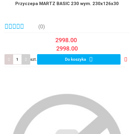
Przyczepa MARTZ BASIC 230 wym. 230x126x30
(0)
2998.00
2998.00
szt.
Do koszyka
Do
prze