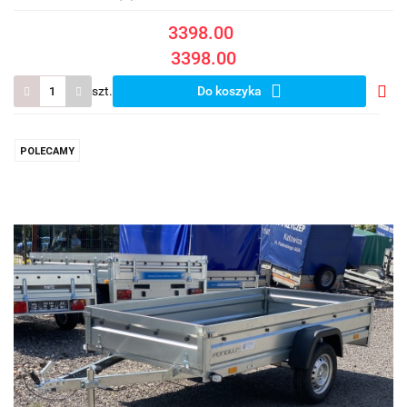
3398.00
3398.00
szt.
Do koszyka
Do
prze
POLECAMY