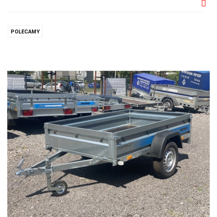
Do
prze
POLECAMY