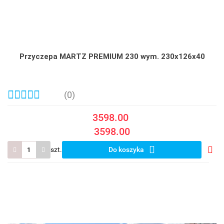
Przyczepa MARTZ PREMIUM 230 wym. 230x126x40
(0)
3598.00
3598.00
szt.
Do koszyka
Do
prze