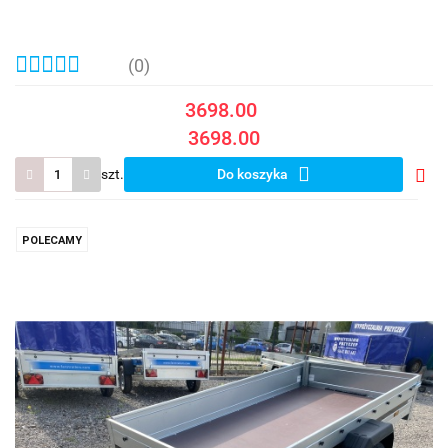
(0)
3698.00
3698.00
szt.
Do koszyka
Do
prze
POLECAMY