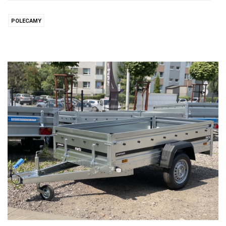
prze
POLECAMY