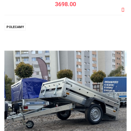
3698.00
Do
prze
POLECAMY