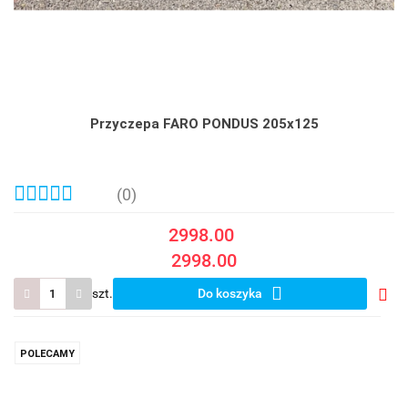
Przyczepa FARO PONDUS 205x125
(0)
2998.00
2998.00
szt.
Do koszyka
Do
prze
POLECAMY