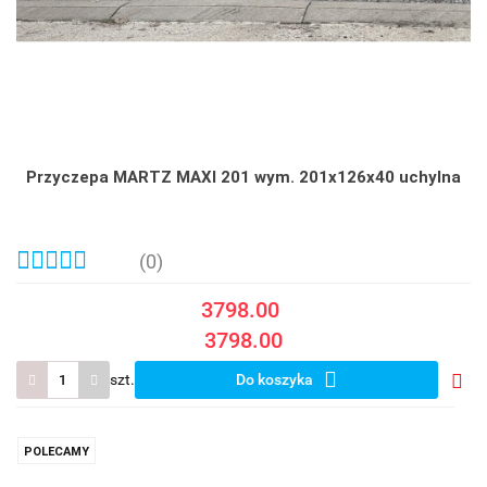
Przyczepa MARTZ MAXI 201 wym. 201x126x40 uchylna
(0)
3798.00
3798.00
szt.
Do koszyka
Do
prze
POLECAMY