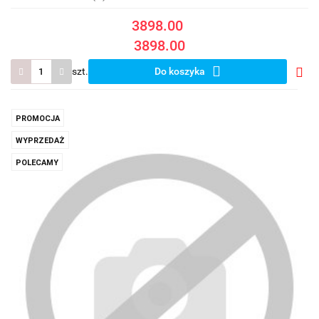
3898.00
3898.00
szt.
Do koszyka
Do
prze
PROMOCJA
WYPRZEDAŻ
POLECAMY