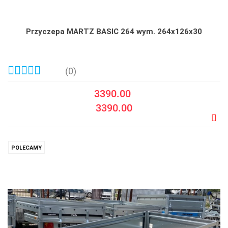
Przyczepa MARTZ BASIC 264 wym. 264x126x30
(0)
3390.00
3390.00
Do
prze
POLECAMY