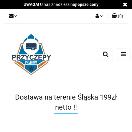
UWAGA!
U nas znadziesz
najlepsze ceny
!
(
0
)
Zaloguj się
Zarejestruj się
Dodaj zgłoszenie
Zgody cookies
Dostawa na terenie Śląska 199zł
netto !!