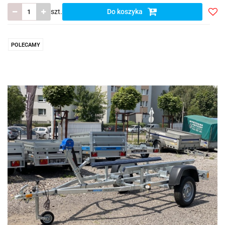
szt.
Do koszyka
Do
prze
POLECAMY