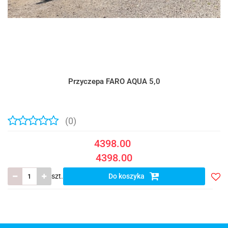
Przyczepa FARO AQUA 5,0
(0)
4398.00
4398.00
szt.
Do koszyka
Do
prze