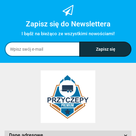
Zapisz się do Newslettera
I bądź na bieżąco ze wszystkimi nowościami!
Dane adresowe