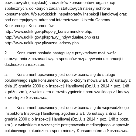
powiatowych (miejskich) rzeczników konsumentów, organizacji
społecznych, do których zadań statutowych należy ochrona
konsumentów, Wojewódzkich Inspektoratów Inspekcji Handlowej oraz
pod następującymi adresami internetowymi Urzędu Ochrony
Konkurencji i Konsumentów:
http://www.uokik.gov.pl/spory_konsumenckie.php;
http://www.uokik.gov.pl/sprawy_indywidualne.php oraz
http://www.uokik.gov.pl/wazne_adresy.php.
2. Konsument posiada następujące przykładowe możliwości
skorzystania z pozasądowych sposobów rozpatrywania reklamacji i
dochodzenia roszczeń:
a. Konsument uprawniony jest do zwrócenia się do stałego
polubownego sądu konsumenckiego, o którym mowa w art. 37 ustawy z
dnia 15 grudnia 2000 r. o Inspekcji Handlowej (Dz.U. z 2014 r. poz. 148
z późn. zm.), z wnioskiem o rozstrzygnięcie sporu wynikłego z Umowy
zawartej ze Sprzedawcą.
b. Konsument uprawniony jest do zwrócenia się do wojewódzkiego
inspektora Inspekcji Handlowej, zgodnie z art. 36 ustawy z dnia 15
grudnia 2000 r. o Inspekcji Handlowej (Dz.U. z 2014 r. poz. 148 z późn.
zm.), z wnioskiem o wszczęcie postępowania mediacyjnego w sprawie
polubownego zakończenia sporu między Konsumentem a Sprzedawcą.