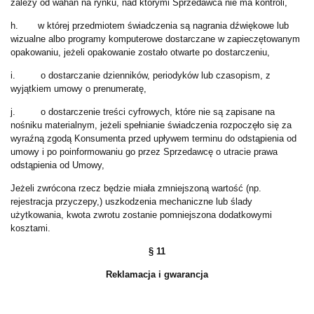
zależy od wahań na rynku, nad którymi Sprzedawca nie ma kontroli,
h. w której przedmiotem świadczenia są nagrania dźwiękowe lub
wizualne albo programy komputerowe dostarczane w zapieczętowanym
opakowaniu, jeżeli opakowanie zostało otwarte po dostarczeniu,
i. o dostarczanie dzienników, periodyków lub czasopism, z
wyjątkiem umowy o prenumeratę,
j. o dostarczenie treści cyfrowych, które nie są zapisane na
nośniku materialnym, jeżeli spełnianie świadczenia rozpoczęło się za
wyraźną zgodą Konsumenta przed upływem terminu do odstąpienia od
umowy i po poinformowaniu go przez Sprzedawcę o utracie prawa
odstąpienia od Umowy,
Jeżeli zwrócona rzecz będzie miała zmniejszoną wartość (np.
rejestracja przyczepy,) uszkodzenia mechaniczne lub ślady
użytkowania, kwota zwrotu zostanie pomniejszona dodatkowymi
kosztami.
§ 11
Reklamacja i gwarancja