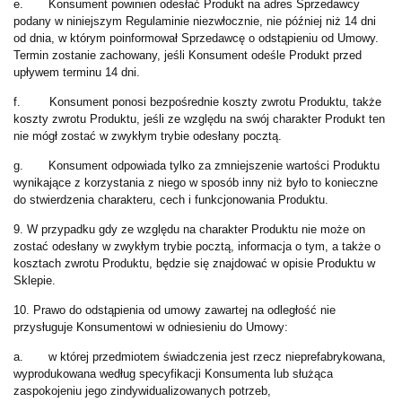
e. Konsument powinien odesłać Produkt na adres Sprzedawcy
podany w niniejszym Regulaminie niezwłocznie, nie później niż 14 dni
od dnia, w którym poinformował Sprzedawcę o odstąpieniu od Umowy.
Termin zostanie zachowany, jeśli Konsument odeśle Produkt przed
upływem terminu 14 dni.
f. Konsument ponosi bezpośrednie koszty zwrotu Produktu, także
koszty zwrotu Produktu, jeśli ze względu na swój charakter Produkt ten
nie mógł zostać w zwykłym trybie odesłany pocztą.
g. Konsument odpowiada tylko za zmniejszenie wartości Produktu
wynikające z korzystania z niego w sposób inny niż było to konieczne
do stwierdzenia charakteru, cech i funkcjonowania Produktu.
9. W przypadku gdy ze względu na charakter Produktu nie może on
zostać odesłany w zwykłym trybie pocztą, informacja o tym, a także o
kosztach zwrotu Produktu, będzie się znajdować w opisie Produktu w
Sklepie.
10. Prawo do odstąpienia od umowy zawartej na odległość nie
przysługuje Konsumentowi w odniesieniu do Umowy:
a. w której przedmiotem świadczenia jest rzecz nieprefabrykowana,
wyprodukowana według specyfikacji Konsumenta lub służąca
zaspokojeniu jego zindywidualizowanych potrzeb,