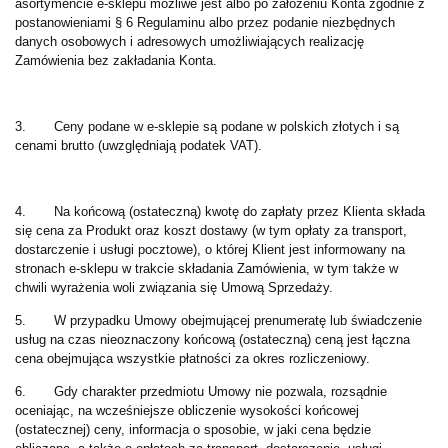
asortymencie e-sklepu możliwe jest albo po założeniu Konta zgodnie z
postanowieniami § 6 Regulaminu albo przez podanie niezbędnych
danych osobowych i adresowych umożliwiających realizację
Zamówienia bez zakładania Konta.
3. Ceny podane w e-sklepie są podane w polskich złotych i są
cenami brutto (uwzględniają podatek VAT).
4. Na końcową (ostateczną) kwotę do zapłaty przez Klienta składa
się cena za Produkt oraz koszt dostawy (w tym opłaty za transport,
dostarczenie i usługi pocztowe), o której Klient jest informowany na
stronach e-sklepu w trakcie składania Zamówienia, w tym także w
chwili wyrażenia woli związania się Umową Sprzedaży.
5. W przypadku Umowy obejmującej prenumeratę lub świadczenie
usług na czas nieoznaczony końcową (ostateczną) ceną jest łączna
cena obejmująca wszystkie płatności za okres rozliczeniowy.
6. Gdy charakter przedmiotu Umowy nie pozwala, rozsądnie
oceniając, na wcześniejsze obliczenie wysokości końcowej
(ostatecznej) ceny, informacja o sposobie, w jaki cena będzie