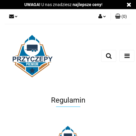
UWAGA!
U nas znadziesz
najlepsze ceny
!
(
0
)
Zaloguj się
Zarejestruj się
Dodaj zgłoszenie
Zgody cookies
Regulamin