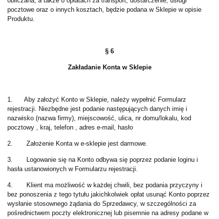
obliczana, a także o opłatach za transport, dostarczenie, usługi
pocztowe oraz o innych kosztach, będzie podana w Sklepie w opisie
Produktu.
§ 6
Zakładanie Konta w Sklepie
1. Aby założyć Konto w Sklepie, należy wypełnić Formularz
rejestracji. Niezbędne jest podanie następujących danych imię i
nazwisko (nazwa firmy), miejscowość, ulica, nr domu/lokalu, kod
pocztowy , kraj, telefon , adres e-mail, hasło
2. Założenie Konta w e-sklepie jest darmowe.
3. Logowanie się na Konto odbywa się poprzez podanie loginu i
hasła ustanowionych w Formularzu rejestracji.
4. Klient ma możliwość w każdej chwili, bez podania przyczyny i
bez ponoszenia z tego tytułu jakichkolwiek opłat usunąć Konto poprzez
wysłanie stosownego żądania do Sprzedawcy, w szczególności za
pośrednictwem poczty elektronicznej lub pisemnie na adresy podane w