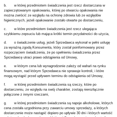
b. w której przedmiotem świadczenia jest rzecz dostarczana w
zapieczętowanym opakowaniu, której po otwarciu opakowania nie
można zwrócić ze względu na ochronę zdrowia lub ze względów
higienicznych, jeżeli opakowanie zostało otwarte po dostarczeniu,
c. w które przedmiotem świadczenia jest rzecz ulegająca
szybkiemu zepsuciu lub mająca krótki termin przydatności do użycia,
d. o świadczenie usług, jeżeli Sprzedawca wykonał w pełni usługę
za wyraźną zgodą Konsumenta, który został poinformowany przez
rozpoczęciem świadczenia, że po spełnieniu świadczenia przez
Sprzedawcę utraci prawo odstąpienia od Umowy,
e. w którym cena lub wynagrodzenie zależy od wahań na rynku
finansowym, nad którym Sprzedawca nie sprawuje kontroli, i które
mogą wystąpić przed upływem terminu do odstąpienia od Umowy,
f. w której przedmiotem świadczenia są rzeczy, które po
dostarczeniu, ze względu na swój charakter, zostają nierozłącznie
połączone z innymi rzeczami,
g. w której przedmiotem świadczenia są napoje alkoholowe, których
cena została uzgodniona przy zawarciu umowy sprzedaży, a których
dostarczenie może nastąpić dopiero po upływie 30 dni i których wartość