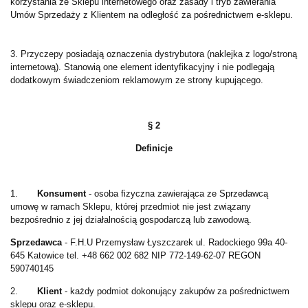
korzystania ze Sklepu internetowego oraz zasady i tryb zawierania
Umów Sprzedaży z Klientem na odległość za pośrednictwem e-sklepu.
3.
Przyczepy posiadają oznaczenia dystrybutora (naklejka z logo/stroną
internetową). Stanowią one element identyfikacyjny i nie podlegają
dodatkowym świadczeniom reklamowym ze strony kupującego.
§ 2
Definicje
1.
Konsument
- osoba fizyczna zawierająca ze Sprzedawcą
umowę w ramach Sklepu, której przedmiot nie jest związany
bezpośrednio z jej działalnością gospodarczą lub zawodową.
Sprzedawca
- F.H.U Przemysław Łyszczarek ul. Radockiego 99a 40-
645 Katowice tel. +48 662 002 682 NIP 772-149-62-07 REGON
590740145
2.
Klient
- każdy podmiot dokonujący zakupów za pośrednictwem
sklepu oraz e-sklepu.