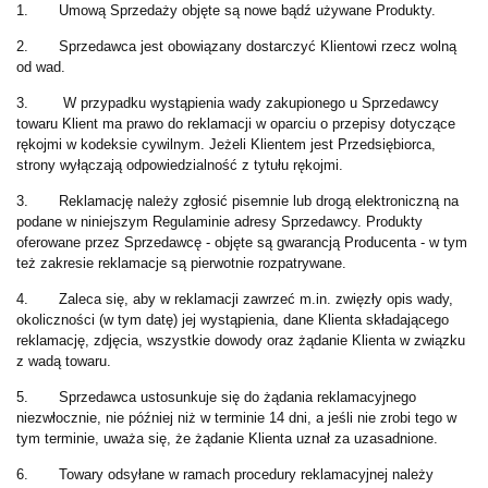
1. Umową Sprzedaży objęte są nowe bądź używane Produkty.
2. Sprzedawca jest obowiązany dostarczyć Klientowi rzecz wolną
od wad.
3. W przypadku wystąpienia wady zakupionego u Sprzedawcy
towaru Klient ma prawo do reklamacji w oparciu o przepisy dotyczące
rękojmi w kodeksie cywilnym. Jeżeli Klientem jest Przedsiębiorca,
strony wyłączają odpowiedzialność z tytułu rękojmi.
3. Reklamację należy zgłosić pisemnie lub drogą elektroniczną na
podane w niniejszym Regulaminie adresy Sprzedawcy. Produkty
oferowane przez Sprzedawcę - objęte są gwarancją Producenta - w tym
też zakresie reklamacje są pierwotnie rozpatrywane.
4. Zaleca się, aby w reklamacji zawrzeć m.in. zwięzły opis wady,
okoliczności (w tym datę) jej wystąpienia, dane Klienta składającego
reklamację, zdjęcia, wszystkie dowody oraz żądanie Klienta w związku
z wadą towaru.
5. Sprzedawca ustosunkuje się do żądania reklamacyjnego
niezwłocznie, nie później niż w terminie 14 dni, a jeśli nie zrobi tego w
tym terminie, uważa się, że żądanie Klienta uznał za uzasadnione.
6. Towary odsyłane w ramach procedury reklamacyjnej należy