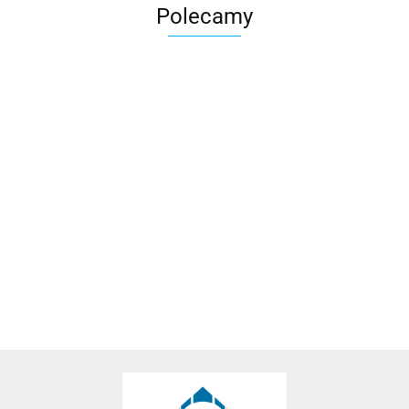
Polecamy
Przyczepa
Przyczepa
Przyczepa
Przyczepa
Przyczepa
Przyczep
FARO
FARO
FARO
FARO
FARO
FARO
TRACTUS
SOLIDUS
SOLIDUS
PONDUS
PONDUS
PONDUS
4698.00
6398.00
5098.00
4398.00
3098.00
4198.00
RESOR
300x150
263x125
236x125
236x125
205x125
4698.00
6398.00
5098.00
4398.00
3098.00
4198.00
250x140
+ stelaż
+ stelaż
plandeka
plandeka