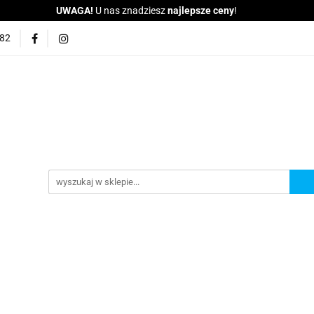
UWAGA!
U nas znadziesz
najlepsze ceny
!
BAGAŻNIKI
WYPOŻYCZALNIA
SPRZEDAJ NAM PR
682
KONTAKT
Indywidualny Transport