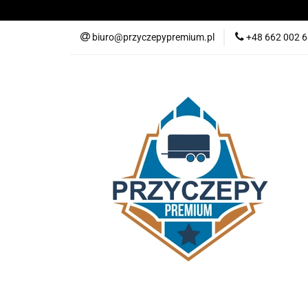
PRZYCZEPY
biuro@przyczepypremium.pl
+48 662 002 
SERWIS
BLOG