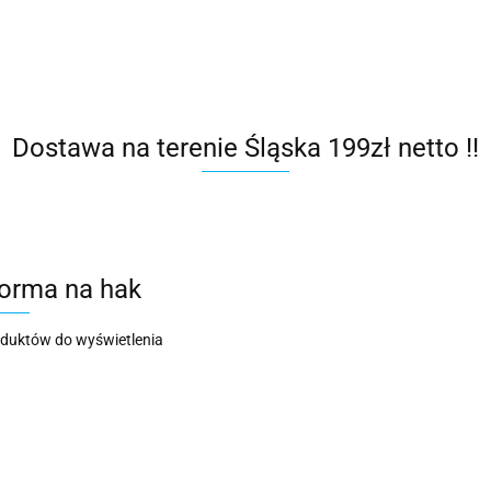
CZALNIA
SPRZEDAJ NAM PRZYCZEPĘ
SERWIS
B
Dostawa na terenie Śląska 199zł netto !!
forma na hak
oduktów do wyświetlenia