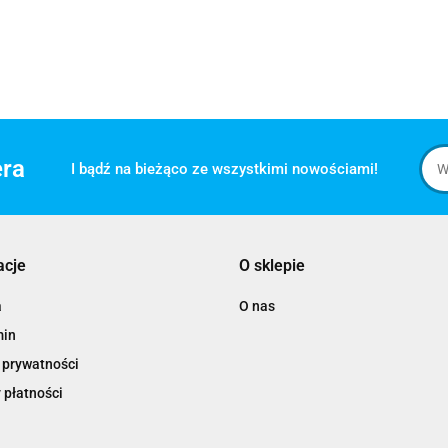
era
I bądź na bieżąco ze wszystkimi nowościami!
acje
O sklepie
a
O nas
min
 prywatności
 płatności