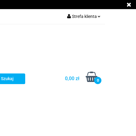
ZYCZEPĘ
Strefa klienta
Zaloguj się
Zarejestruj się
Dodaj zgłoszenie
Zgody cookies
0,00 zł
0