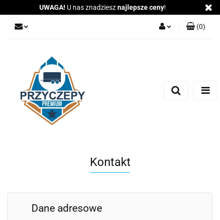
UWAGA!
U nas znadziesz
najlepsze ceny
!
(
0
)
Zaloguj się
Zarejestruj się
Dodaj zgłoszenie
Zgody cookies
Kontakt
Dane adresowe