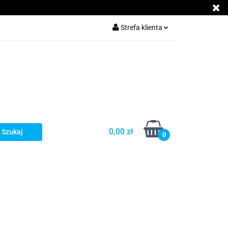
ZYCZEPĘ
Strefa klienta
Zaloguj się
Zarejestruj się
Dodaj zgłoszenie
Zgody cookies
0,00 zł
0