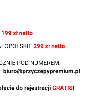
CZALNIA
SPRZEDAJ NAM PRZYCZEPĘ
SERWIS
B
)
A
199 zł netto
AŁOPOLSKIE
2
99
zł netto
CZNIE POD NUMEREM:
o:
biuro@przyczepypremium.pl
acie do rejestracji
GRATIS
!