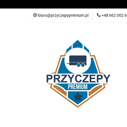
PRZYCZEPY
biuro@przyczepypremium.pl
+48 662 002 
SERWIS
BLOG