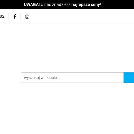
UWAGA!
U nas znadziesz
najlepsze ceny
!
BAGAŻNIKI
WYPOŻYCZALNIA
SPRZEDAJ NAM PR
682
KONTAKT
Indywidualny Transport