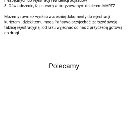
niezbędnych do rejestracji i ewidencji pojazdów
3. Oświadczenie, iż jesteśmy autoryzowanym dealerem MARTZ
Możemy również wysłać wcześniej dokumenty do rejestracji
kurierem - dzięki temu mogą Państwo przyjechać, założyć swoją
tablicę rejestracyjną i od razu wyjechać od nas z przyczepą gotową
do drogi.
Polecamy
Przyczepa
Przyczepa
Przyczepa
Przyczepa
Przyczepa
Przyczep
FARO
FARO
FARO
FARO
FARO
FARO