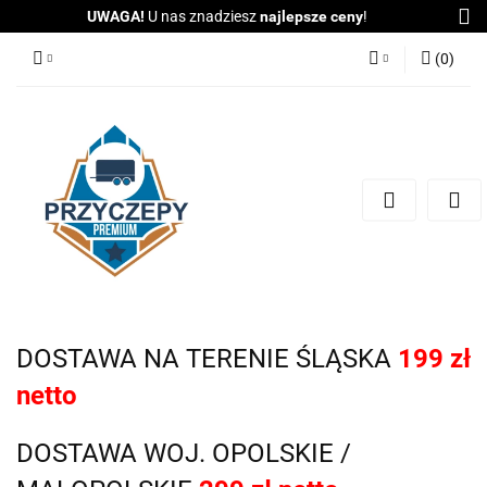
UWAGA!
U nas znadziesz
najlepsze ceny
!
(
0
)
Zaloguj się
Zarejestruj się
Dodaj zgłoszenie
Zgody cookies
DOSTAWA NA TERENIE ŚLĄSKA
199 zł
netto
DOSTAWA WOJ. OPOLSKIE /