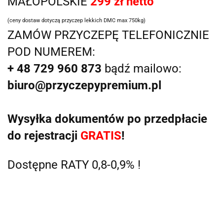
MAŁOPOLSKIE
2
99
zł netto
(ceny dostaw dotyczą przyczep lekkich DMC max 750kg)
ZAMÓW PRZYCZEPĘ TELEFONICZNIE
POD NUMEREM:
+ 48 729 960 873
bądź mailowo:
biuro@przyczepypremium.pl
Wysyłka dokumentów po przedpłacie
do rejestracji
GRATIS
!
Dostępne RATY 0,8-0,9% !