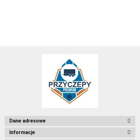
TRACTUS
SOLIDUS
SOLIDUS
PONDUS
PONDUS
PONDUS
4698.00
6398.00
5098.00
4398.00
3098.00
4198.00
RESOR
300x150
263x125
236x125
236x125
205x125
4698.00
6398.00
5098.00
4398.00
3098.00
4198.00
250x140
+ stelaż
+ stelaż
plandeka
plandeka
Dane adresowe
Informacje